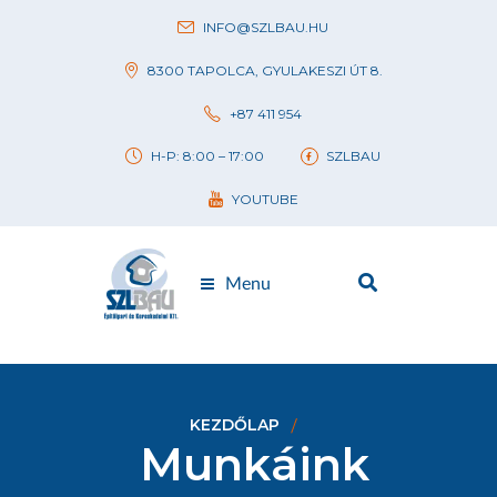
INFO@SZLBAU.HU
8300 TAPOLCA, GYULAKESZI ÚT 8.
+87 411 954
H-P: 8:00 – 17:00
SZLBAU
YOUTUBE
Menu
KEZDŐLAP
Munkáink