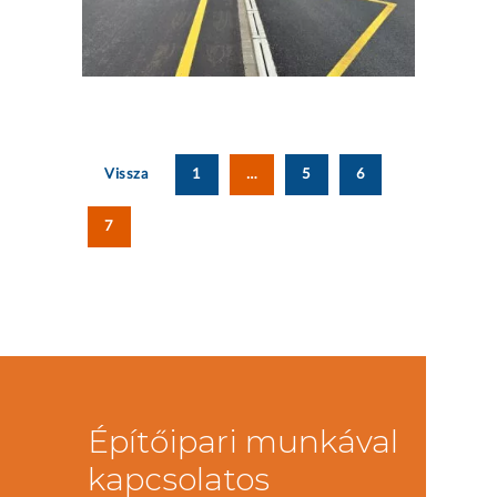
Vissza
1
…
5
6
7
Építőipari munkával
kapcsolatos