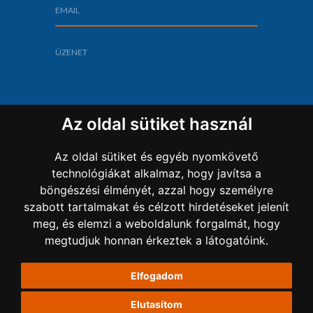
Az oldal sütiket használ
Az oldal sütiket és egyéb nyomkövető
technológiákat alkalmaz, hogy javítsa a
böngészési élményét, azzal hogy személyre
szabott tartalmakat és célzott hirdetéseket jelenít
Copyright 2022 Sz-L Bau Kft.
meg, és elemzi a weboldalunk forgalmát, hogy
megtudjuk honnan érkeztek a látogatóink.
ADATKEZELÉSI TÁJÉKOZTATÓ
Elfogadom
IMPRESSZUM
MINDENNAPJAINK
Elutasítom