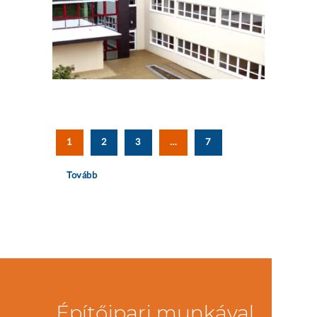
1
2
3
…
7
Tovább
Építőipari munkával