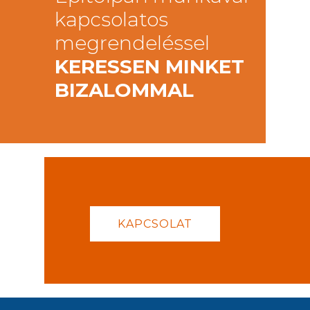
kapcsolatos
megrendeléssel
KERESSEN MINKET
BIZALOMMAL
KAPCSOLAT