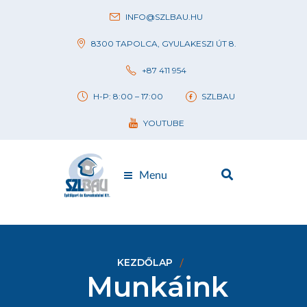
INFO@SZLBAU.HU
8300 TAPOLCA, GYULAKESZI ÚT 8.
+87 411 954
H-P: 8:00 – 17:00
SZLBAU
YOUTUBE
Menu
KEZDŐLAP
Munkáink