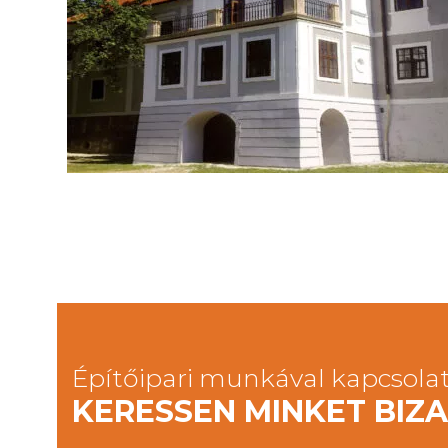
Püspöki Palota
Műemlék
2016
Építőipari munkával kapcsola
KERESSEN MINKET BI