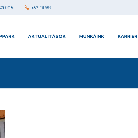
I ÚT 8.
+87 411 954
PPARK
AKTUALITÁSOK
MUNKÁINK
KARRIER