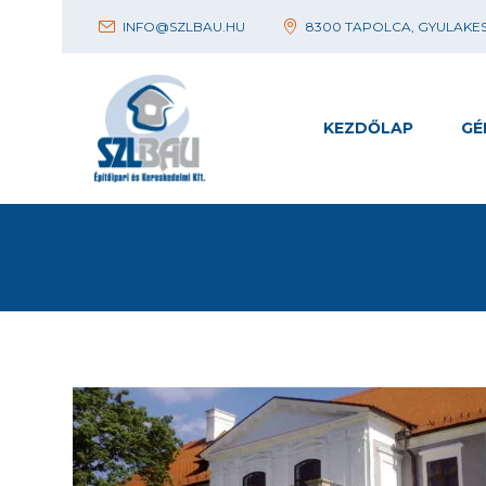
INFO@SZLBAU.HU
8300 TAPOLCA, GYULAKESZ
KEZDŐLAP
GÉ