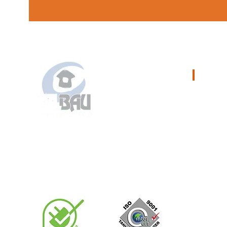
OLD
Kezdőla
Géppark
Aktualit
A múltra alapozunk,
a jelenben dolgozunk,
Munkáin
a jövőnek építünk!
Karrier
Kapcsol