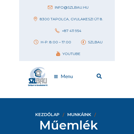
INFO@SZLBAU.HU
8300 TAPOLCA, GYULAKESZI ÚT 8.
+87 411 954
H-P: 8:00 – 17:00
SZLBAU
YOUTUBE
Menu
KEZDŐLAP
MUNKÁINK
Műemlék