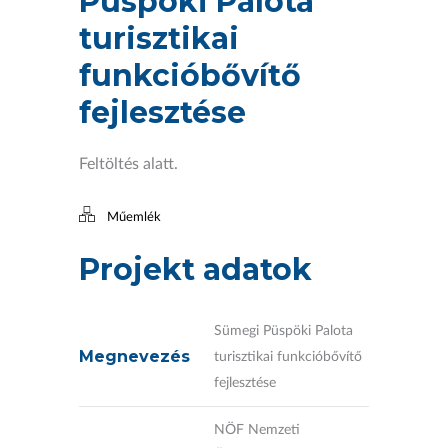
Püspöki Palota
turisztikai
funkcióbővítő
fejlesztése
Feltöltés alatt.
Műemlék
Projekt adatok
Sümegi Püspöki Palota
Megnevezés
turisztikai funkcióbővítő
fejlesztése
NÖF Nemzeti