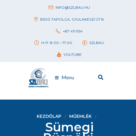
INFO@SZLBAU.HU
8300 TAPOLCA, GYULAKESZI ÚT 8.
+87 411 954
H-P: 8:00 – 17:00
SZLBAU
YOUTUBE
Menu
KEZDŐLAP
MŰEMLÉK
Sümegi