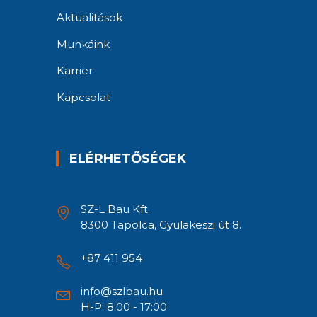
Aktualitások
Munkáink
Karrier
Kapcsolat
ELÉRHETŐSÉGEK
SZ-L Bau Kft.
8300 Tapolca, Gyulakeszi út 8.
+87 411 954
info@szlbau.hu
H-P: 8:00 - 17:00