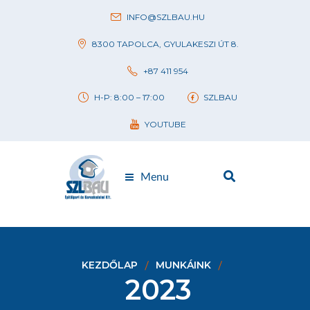
INFO@SZLBAU.HU
8300 TAPOLCA, GYULAKESZI ÚT 8.
+87 411 954
H-P: 8:00 – 17:00
SZLBAU
YOUTUBE
Menu
KEZDŐLAP
MUNKÁINK
2023