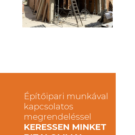
Építőipari munkával
kapcsolatos
megrendeléssel
KERESSEN MINKET