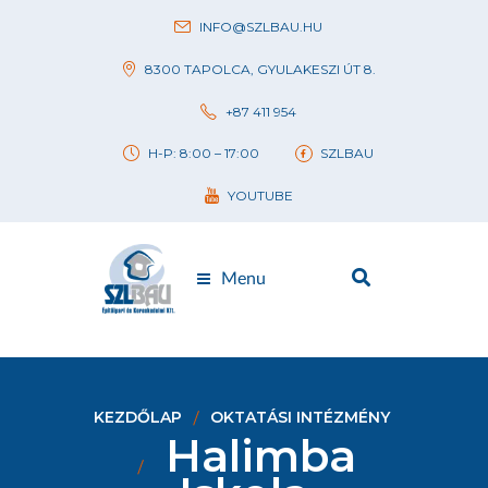
INFO@SZLBAU.HU
8300 TAPOLCA, GYULAKESZI ÚT 8.
+87 411 954
H-P: 8:00 – 17:00
SZLBAU
YOUTUBE
Menu
KEZDŐLAP
OKTATÁSI INTÉZMÉNY
Halimba