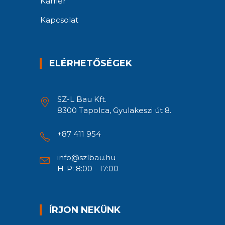
Karrier
Kapcsolat
ELÉRHETŐSÉGEK
SZ-L Bau Kft.
8300 Tapolca, Gyulakeszi út 8.
+87 411 954
info@szlbau.hu
H-P: 8:00 - 17:00
ÍRJON NEKÜNK