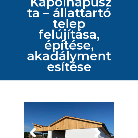
Kápolnapusz
ta – állattartó
telep
felújítása,
építése,
akadályment
esítése