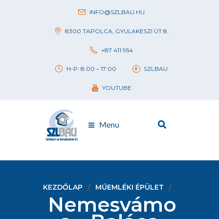
INFO@SZLBAU.HU
8300 TAPOLCA, GYULAKESZI ÚT 8.
+87 411 954
H-P: 8:00 – 17:00
SZLBAU
YOUTUBE
Menu
KEZDŐLAP
MŰEMLÉKI ÉPÜLET
Nemesvámo