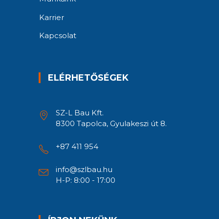
Karrier
Kapcsolat
ELÉRHETŐSÉGEK
SZ-L Bau Kft.
8300 Tapolca, Gyulakeszi út 8.
+87 411 954
info@szlbau.hu
H-P: 8:00 - 17:00