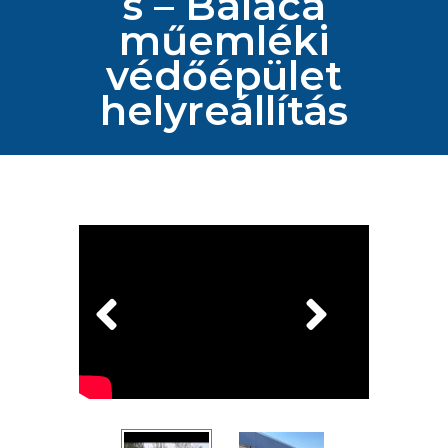
s – Baláca
műemléki
védőépület
helyreállítás