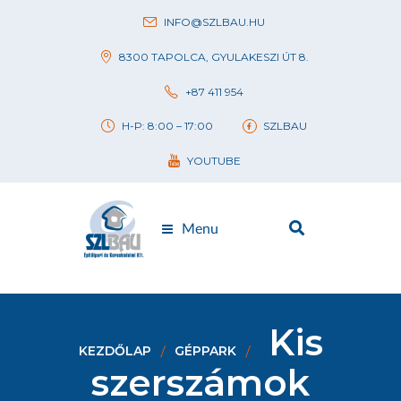
INFO@SZLBAU.HU
8300 TAPOLCA, GYULAKESZI ÚT 8.
+87 411 954
H-P: 8:00 – 17:00
SZLBAU
YOUTUBE
Menu
Kis
KEZDŐLAP
GÉPPARK
szerszámok