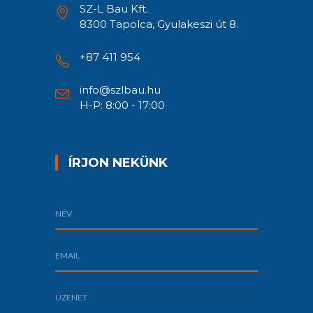
SZ-L Bau Kft.
8300 Tapolca, Gyulakeszi út 8.
+87 411 954
info@szlbau.hu
H-P: 8:00 - 17:00
ÍRJON NEKÜNK