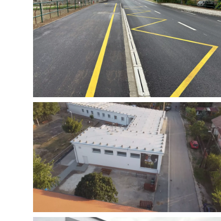
Épület, közterek és utak
Ajka-Tósokberénd Kerékpárút és
közműépítés