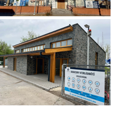
Műemlék
Ajka-Tósokberénd- Katolikus templom
toronyfelújítás
Épület, közterek és utak
Badacsonyi vitorlás kikötő bontás-építés