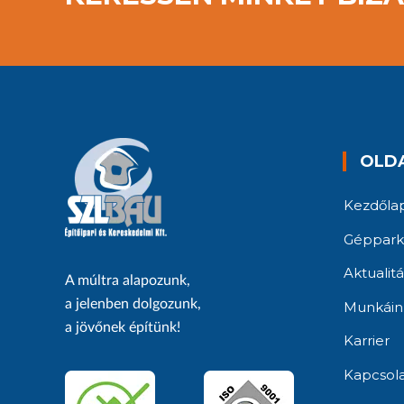
OLD
Kezdőla
Géppark
Aktualit
A múltra alapozunk,
a jelenben dolgozunk,
Munkáin
a jövőnek építünk!
Karrier
Kapcsol