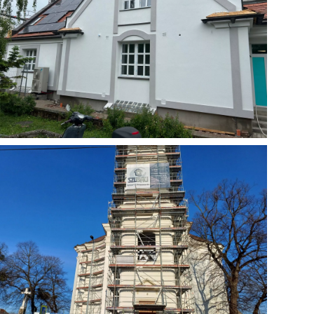
Közösségi épület
Révfülöp Községháza energetikai
korszerűsítése