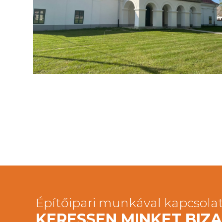
Műemlék
Fenékpuszta Majorság Fejlesztése II.ütem
Építőipari munkával kapcsola
KERESSEN MINKET BI