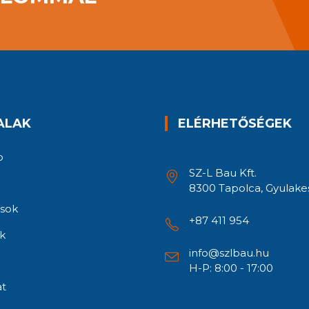
ALAK
ELÉRHETŐSÉGEK
p
SZ-L Bau Kft.
8300 Tapolca, Gyulakes
ások
+87 411 954
k
info@szlbau.hu
H-P: 8:00 - 17:00
at