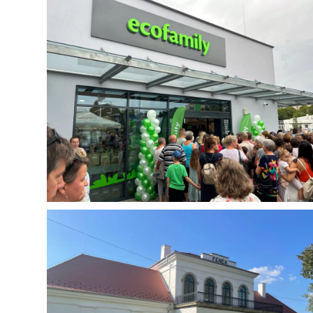
Oktatási intézmény
Halimba Iskola épületek energetikai
felújítása
Épület, közterek és utak
Székesfehérvár helyi termelői vásár-, piac
és közösségi tér