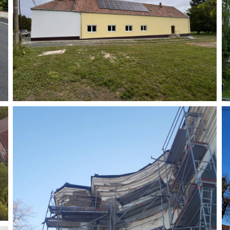
Közösségi épület
Rigács Faluház energetikai korszerűsítése